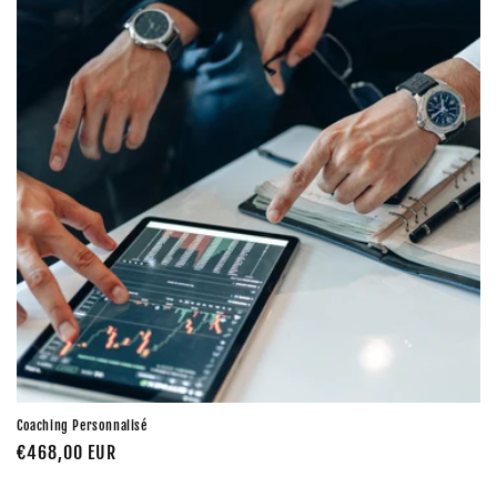
Coaching Personnalisé
Prix
€468,00 EUR
habituel