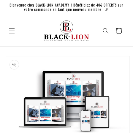
et
Bienvenue chez BLACK-LION ACADEMY ! Bénéficiez de 40€ OFFERTS sur
passer
votre commande en tant que nouveau membre ! 🎉
au
contenu
Panier
Passer aux
informations
produits